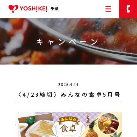
キャンペーン
ヨシケイのサービス
ご利用の流れ
メニュー
お客様の声
2025.4.14
配達エリア
〈4/23締切〉みんなの食卓5月号
今週のメニューweb注文
アプリの紹介