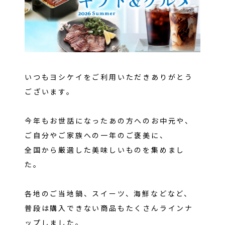
キャッシュレス決済
いつもヨシケイをご利用いただきありがとう
ございます。
今年もお世話になったあの方へのお中元や、
ご自分やご家族への一年のご褒美に、
全国から厳選した美味しいものを集めまし
た。
働き方
各地のご当地鍋、スイーツ、海鮮などなど、
先輩インタビュー
普段は購入できない商品もたくさんラインナ
求人一覧
ップしました。