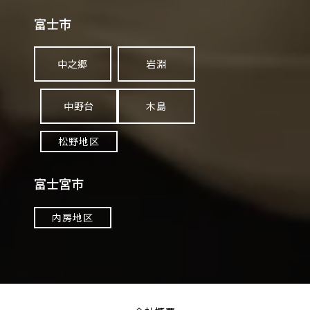
ヨシケイについて
富士市
中之郷
岩淵
中野台
木島
松野地区
富士宮市
内房地区